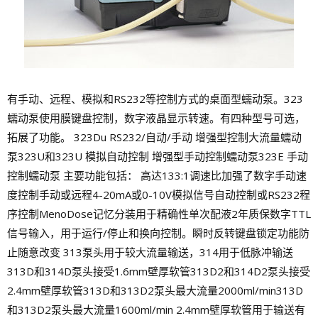
有手动、远程、模拟和RS232等控制方式的桌面型蠕动泵。323
蠕动泵使用膜键盘控制，数字液晶显示转速。有四种型号可选，
拓展了功能。 323Du RS232/自动/手动 增强型控制大流量蠕动
泵323U和323U 模拟自动控制 增强型手动控制蠕动泵323E 手动
控制蠕动泵 主要功能包括： 高达133:1调速比加强了数字手动速
度控制手动或远程4-20mA或0-10V模拟信号自动控制或RS232程
序控制MenoDose记忆分装用于精确性单次配液2年质保数字TTL
信号输入，用于运行/停止和换向控制。瞬时反转键盘锁定功能防
止随意改变 313泵头用于较大流量输送，314用于低脉冲输送
313D和314D泵头接受1.6mm壁厚软管313D2和314D2泵头接受
2.4mm壁厚软管313D和313D2泵头最大流量2000ml/min313D
和313D2泵头最大流量1600ml/min 2.4mm壁厚软管用于输送有