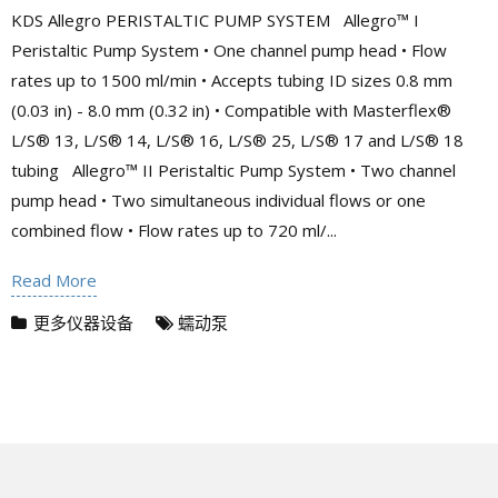
KDS Allegro PERISTALTIC PUMP SYSTEM Allegro™ I
Peristaltic Pump System • One channel pump head • Flow
rates up to 1500 ml/min • Accepts tubing ID sizes 0.8 mm
(0.03 in) - 8.0 mm (0.32 in) • Compatible with Masterflex®
L/S® 13, L/S® 14, L/S® 16, L/S® 25, L/S® 17 and L/S® 18
tubing Allegro™ II Peristaltic Pump System • Two channel
pump head • Two simultaneous individual flows or one
combined flow • Flow rates up to 720 ml/...
Read More
更多仪器设备
蠕动泵