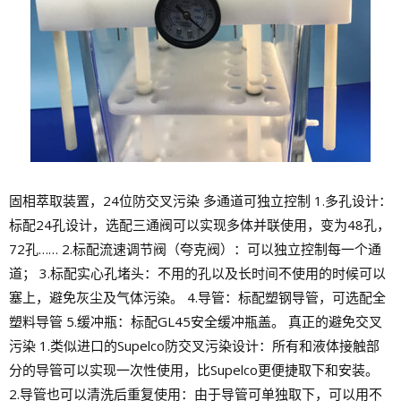
固相萃取装置，24位防交叉污染 多通道可独立控制 1.多孔设计：
标配24孔设计，选配三通阀可以实现多体并联使用，变为48孔，
72孔…… 2.标配流速调节阀（夸克阀）：可以独立控制每一个通
道； 3.标配实心孔堵头：不用的孔以及长时间不使用的时候可以
塞上，避免灰尘及气体污染。 4.导管：标配塑钢导管，可选配全
塑料导管 5.缓冲瓶：标配GL45安全缓冲瓶盖。 真正的避免交叉
污染 1.类似进口的Supelco防交叉污染设计：所有和液体接触部
分的导管可以实现一次性使用，比Supelco更便捷取下和安装。
2.导管也可以清洗后重复使用：由于导管可单独取下，可以用不