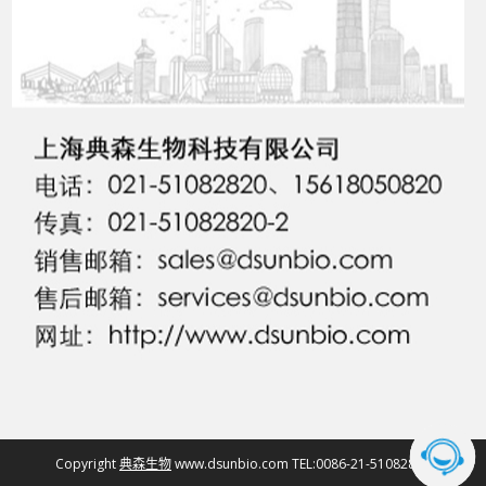
Copyright
典森生物
www.dsunbio.com TEL:0086-21-51082820