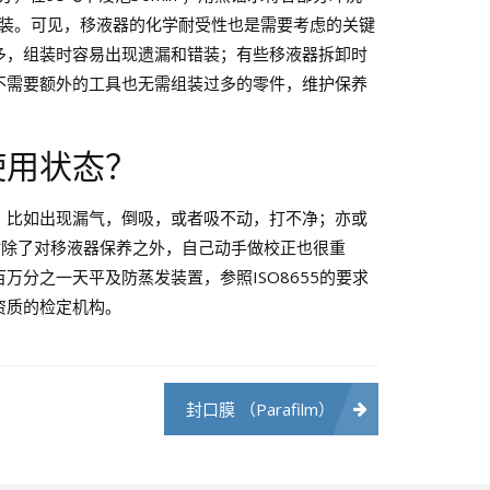
组装。可见，移液器的化学耐受性也是需要考虑的关键
多，组装时容易出现遗漏和错装；有些移液器拆卸时
不需要额外的工具也无需组装过多的零件，维护保养
使用状态？
，比如出现漏气，倒吸，或者吸不动，打不净；亦或
时除了对移液器保养之外，自己动手做校正也很重
分之一天平及防蒸发装置，参照ISO8655的要求
资质的检定机构。
封口膜 （Parafilm）