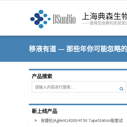
Skip
to
上海典森生
content
——值得您信赖的实验室
移液有道 — 那些年你可能忽略
产品搜索
新上线产品
安捷伦(Agilent)4200/4150 TapeStation配套试