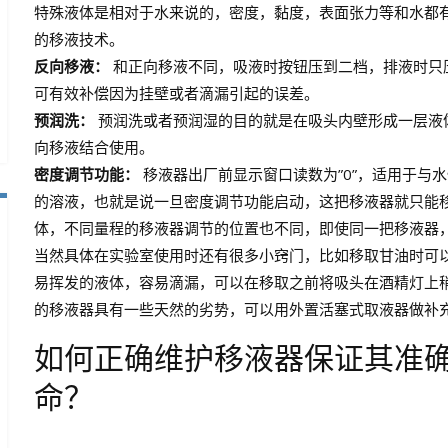
特殊液体是相对于水来说的，密度，黏度，表面张力等和水都
的移液技术。
反向移液：
和正向移液不同，吸液时按钮压到二档，排液时只
可有效补偿因为挂壁或者滴漏引起的误差。
预润洗：
预润洗或者预润湿的目的就是在吸头内壁形成一层液
向移液结合使用。
密度调节功能：
移液器出厂前显示窗口读数为”0”，适用于与
的溶液，也就是说一旦密度调节功能启动，这把移液器就只能
体，不同量程的移液器调节的位置也不同，即使同一把移液器
当然具体在实验室使用时还有很多小窍门，比如移取甘油时可
易挥发的液体，容易滴漏，可以在移取之前将吸头在酒精灯上
的移液器具有一些天然的劣势，可以用外置活塞式取液器做补
如何正确维护移液器保证其准
命？