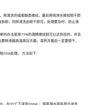
，用清洗剂或者醇类擦拭，最后用纯净水擦拭晾干即
直拆卸，同样清洗后晾干即可，处理要及时，防止液
单的办法是用75%的酒精擦拭就可以达到目的，并且
能要移液器高温高压灭菌，湿热灭菌后一定要晾干，
DNA处理， 方法如下：
，在95℃下浸泡30min ；用蒸馏水将各部分冲洗