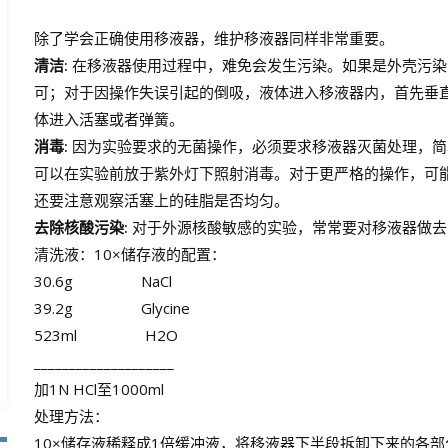
除了学会正确使用移液器，维护移液器同样非常重要。
清洁:
在移液器使用过程中，难免会发生污染。如果是外壳污染
可；对于因操作失误引起的倒吸，液体进入移液器内，首先垂
体进入活塞或者弹簧。
消毒:
因为实验要求的无菌操作，必须要求移液器灭菌处理，简
可以在实验前放于紫外灯下照射消毒。对于更严格的操作，可
还要注意观察活塞上的硅脂是否均匀。
去除核酸污染:
对于外源核酸敏感的实验，常常要对移液器做去除
清洗液：10×储存液的配置：
30.6g NaCl
39.2g Glycine
523ml H2O
____________________
加1N HCl至1000ml
处理方法：
10×储存液稀释成1倍缓冲液，将移液器下半段拆卸下来的各部分