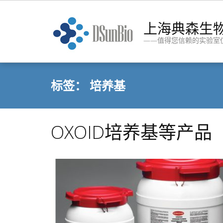
Skip
to
上海典森生
content
——值得您信赖的实验室
标签：
培养基
OXOID培养基等产品